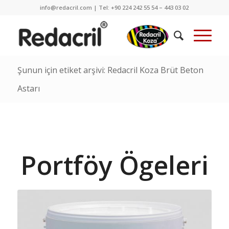
info@redacril.com | Tel: +90 224 242 55 54 – 443 03 02
Şunun için etiket arşivi: Redacril Koza Brüt Beton
Astarı
Portföy Ögeleri