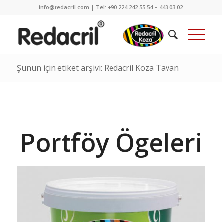
info@redacril.com | Tel: +90 224 242 55 54 – 443 03 02
Şunun için etiket arşivi: Redacril Koza Tavan
Portföy Ögeleri